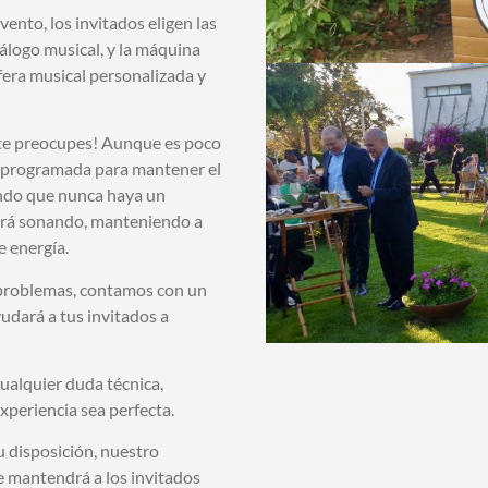
ento, los invitados eligen las
álogo musical, y la máquina
era musical personalizada y
o te preocupes! Aunque es poco
á programada para mantener el
ndo que nunca haya un
irá sonando, manteniendo a
e energía.
 problemas, contamos con un
udará a tus invitados a
cualquier duda técnica,
experiencia sea perfecta.
u disposición, nuestro
 mantendrá a los invitados