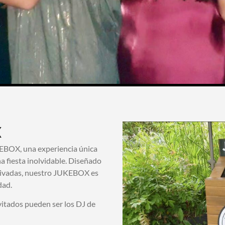
X
EBOX, una experiencia única
a fiesta inolvidable. Diseñado
privadas, nuestro JUKEBOX es
dad.
vitados pueden ser los DJ de