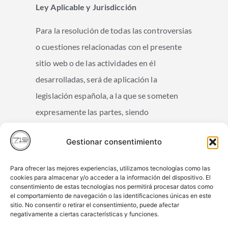
Ley Aplicable y Jurisdicción
Para la resolución de todas las controversias
o cuestiones relacionadas con el presente
sitio web o de las actividades en él
desarrolladas, será de aplicación la
legislación española, a la que se someten
expresamente las partes, siendo
competentes para la resolución de todos los
Gestionar consentimiento
conflictos derivados o relacionados con su
uso los Juzgados y Tribunales de introduce
Para ofrecer las mejores experiencias, utilizamos tecnologías como las
aquí tu Comunidad Autónoma.
cookies para almacenar y/o acceder a la información del dispositivo. El
consentimiento de estas tecnologías nos permitirá procesar datos como
el comportamiento de navegación o las identificaciones únicas en este
sitio. No consentir o retirar el consentimiento, puede afectar
negativamente a ciertas características y funciones.