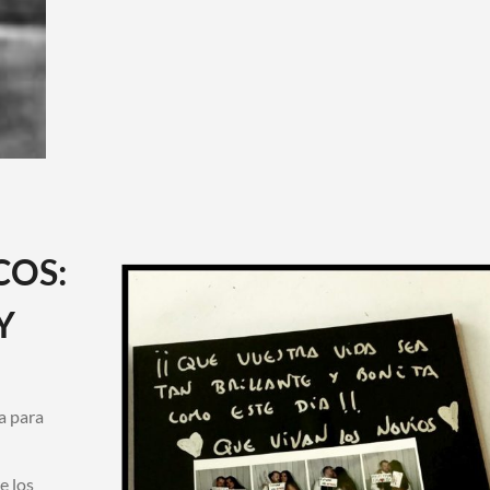
COS:
Y
a para
e los